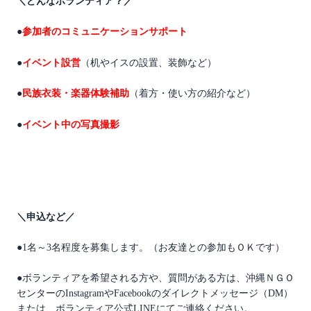
＼どんなボランティア？／
●
参加者のコミュニケーションサポート
●
イベント設営
（机やイスの設置、装飾など）
●
民族衣装・楽器体験補助
（着方・使い方の紹介など）
●
イベント中の写真撮影
＼申込など／
●1名～3名程度を募集します。（お友達との参加もＯＫです）
●ボランティアを希望される方や、質問がある方は、沖縄ＮＧＯ
センターのInstagramやFacebookのダイレクトメッセージ（DM）
または、
ボランティア公式LINEにてご連絡ください。