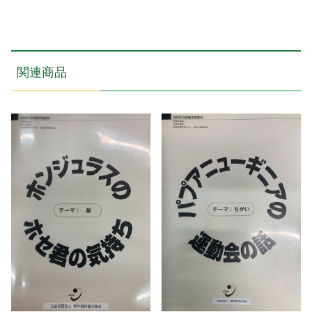
島
の
水
個
関連商品