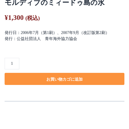
モルディブのミィードゥ島の水
¥
1,300
(税込)
発行日：2006年7月（第1刷）、2007年9月（改訂版第2刷）
発行：公益社団法人 青年海外協力協会
モ
ル
デ
お買い物カゴに追加
ィ
ブ
の
ミ
ィ
ー
ド
ゥ