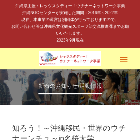
沖縄県主催：レッツスタディー！ウチナーネットワーク事業
沖縄NGOセンターが実施した期間：2016年～2022年
現在、本事業の運営は別団体が行っておりますので、
お問い合わせ等は沖縄県文化観光スポーツ部交流推進課までお願
いいたします。
2023年9月現在
Toggle
navigati
新着のお知らせ/活動情報
知ろう！～沖縄移民・世界のウチ
ナーンチュ～in名桜大学