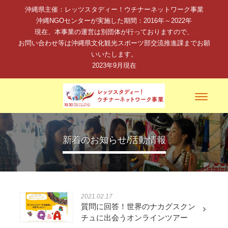
沖縄県主催：レッツスタディー！ウチナーネットワーク事業
沖縄NGOセンターが実施した期間：2016年～2022年
現在、本事業の運営は別団体が行っておりますので、
お問い合わせ等は沖縄県文化観光スポーツ部交流推進課までお願
いいたします。
2023年9月現在
Toggle
navigati
新着のお知らせ/活動情報
2021.02.17
質問に回答！世界のナカグスクン
チュに出会うオンラインツアー