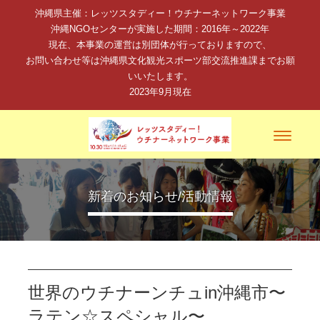
沖縄県主催：レッツスタディー！ウチナーネットワーク事業
沖縄NGOセンターが実施した期間：2016年～2022年
現在、本事業の運営は別団体が行っておりますので、
お問い合わせ等は沖縄県文化観光スポーツ部交流推進課までお願
いいたします。
2023年9月現在
Toggle
navigati
新着のお知らせ/活動情報
世界のウチナーンチュin沖縄市〜
ラテン☆スペシャル〜