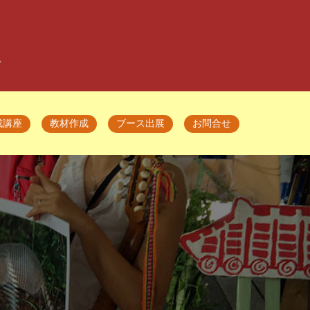
。
成講座
教材作成
ブース出展
お問合せ