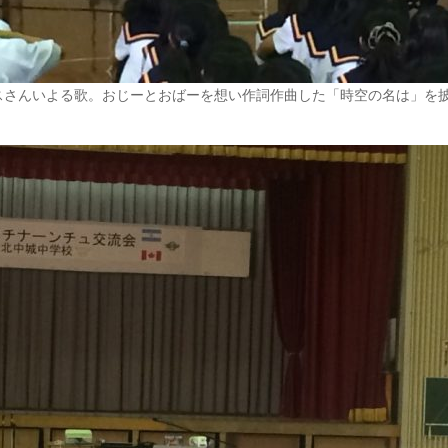
スさんいよる歌。おじーとおばーを想い作詞作曲した「時空の名は」を