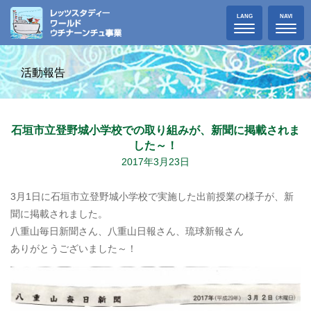
Toggle
Toggle
LANG
NAVI
navigation
navigat
活動報告
石垣市立登野城小学校での取り組みが、新聞に掲載されま
した～！
2017年3月23日
3月1日に石垣市立登野城小学校で実施した出前授業の様子が、新
聞に掲載されました。
八重山毎日新聞さん、八重山日報さん、琉球新報さん
ありがとうございました～！