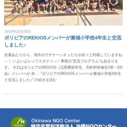
2016年10月25日
ボリビアのREKIOSメンバーが兼城小学校4年生と交流
しました♪
先週あたりから、海外のウチナーンチュたちが続々と到着していますね
～！ いよいよレッツスタディ―！事業の”交流プログラム”も始まりま
す。 今日はボリビアのREKIOS（元県費留学生、市町村研修生OB・OG
会）メンバーが 糸 … "ボリビアのREKIOSメンバーが兼城小学校4年生
と交流しました♪" の続きを読む