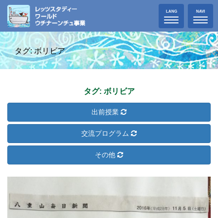
Toggle
Toggle
LANG
NAVI
navigation
navigat
タグ: ボリビア
タグ: ボリビア
出前授業
交流プログラム
その他