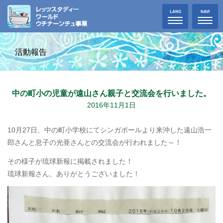
Toggle
Toggle
LANG
NAVI
navigation
navigat
活動報告
中の町小の児童が遠山さん親子と交流会を行いました。
2016年11月1日
10月27日、中の町小学校にてシンガポールより来沖した遠山浩一
郎さんと息子の光亜さんとの交流会が行われました～！
その様子が琉球新報に掲載されました！
琉球新報さん、ありがとうございました！