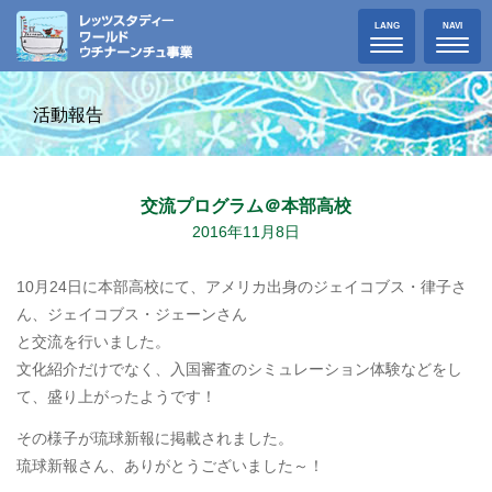
Toggle
Toggle
LANG
NAVI
navigation
navigat
活動報告
交流プログラム＠本部高校
2016年11月8日
10月24日に本部高校にて、アメリカ出身のジェイコブス・律子さ
ん、ジェイコブス・ジェーンさん
と交流を行いました。
文化紹介だけでなく、入国審査のシミュレーション体験などをし
て、盛り上がったようです！
その様子が琉球新報に掲載されました。
琉球新報さん、ありがとうございました～！