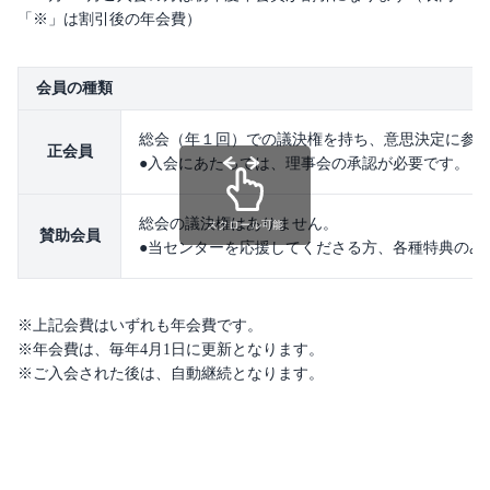
「※」は割引後の年会費）
会員の種類
総会（年１回）での議決権を持ち、意思決定に参
正会員
●入会にあたっては、理事会の承認が必要です。
総会の議決権はありません。
スクロール可能
賛助会員
●当センターを応援してくださる方、各種特典のみ
※上記会費はいずれも年会費です。
※年会費は、毎年4月1日に更新となります。
※ご入会された後は、自動継続となります。