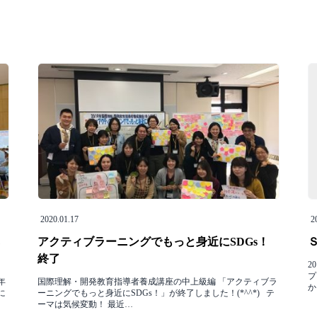
2020.01.17
2
アクティブラーニングでもっと身近にSDGs！
終了
2
プ
年
国際理解・開発教育指導者養成講座の中上級編 「アクティブラ
か
に
ーニングでもっと身近にSDGs！」が終了しました！(*^^*) テ
ーマは気候変動！ 最近…