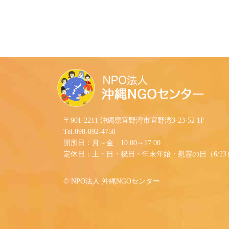
〒901-2211 沖縄県宜野湾市宜野湾3-23-52 1F
Tel.098-892-4758
開所日：月～金 10:00～17:00
定休日：土・日・祝日・年末年始・慰霊の日（6/23
©︎ NPO法人 沖縄NGOセンター