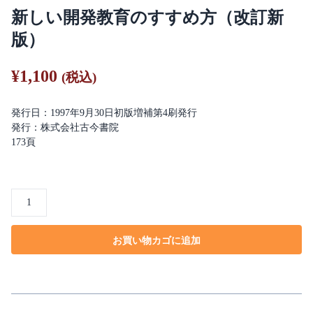
新しい開発教育のすすめ方（改訂新
版）
¥
1,100
(税込)
発行日：1997年9月30日初版増補第4刷発行
発行：株式会社古今書院
173頁
新
し
い
お買い物カゴに追加
開
発
教
育
の