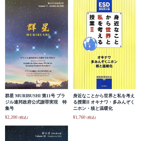
身近なことから世界と私を考え
群星 MURIBUSHI 第11号 ブラ
る授業II オキナワ・多みんぞく
ジル連邦政府公式謝罪実現 特
ニホン・核と温暖化
集号
¥
1,760
¥
2,200
(税込)
(税込)