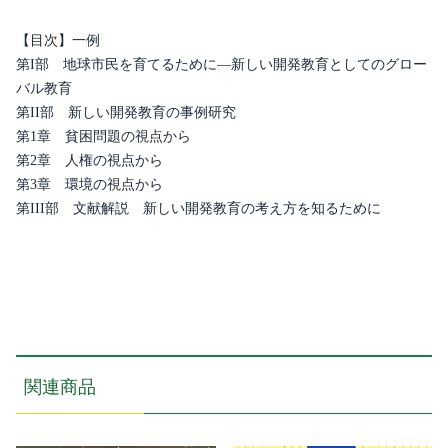
す
す
【目次】一例
め
第I部 地球市民を育てるために―新しい開発教育としてのグロー
方
バル教育
（改
第II部 新しい開発教育の事例研究
訂
第1章 貧困問題の視点から
新
第2章 人権の視点から
版）
個
第3章 環境の視点から
第III部 文献解説 新しい開発教育の考え方を知るために
関連商品