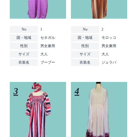
No
1
No
2
国・地域
セネガル
国・地域
モロッコ
性別
男女兼用
性別
男女兼用
サイズ
大人
サイズ
大人
衣装名
ブーブー
衣装名
ジェラバ
3
4