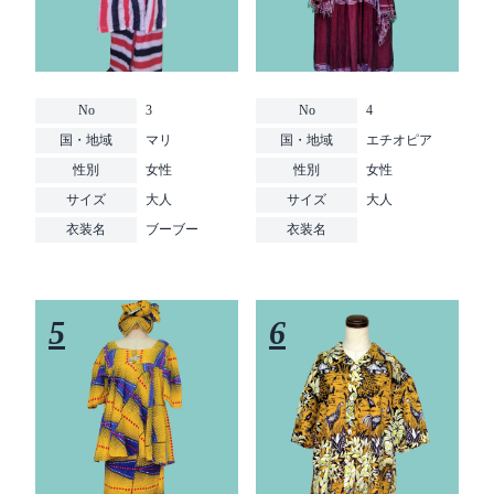
No
3
No
4
国・地域
マリ
国・地域
エチオピア
性別
女性
性別
女性
サイズ
大人
サイズ
大人
衣装名
ブーブー
衣装名
5
6