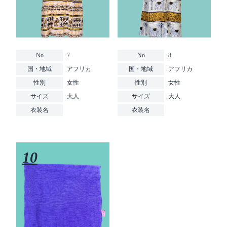
No
7
No
8
国・地域
アフリカ
国・地域
アフリカ
性別
女性
性別
女性
サイズ
大人
サイズ
大人
衣装名
衣装名
10