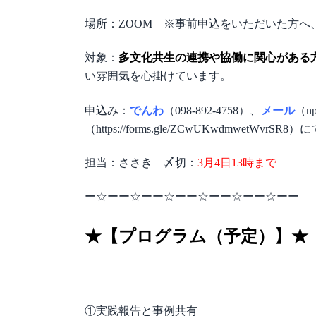
場所：ZOOM ※事前申込をいただいた方へ
対象：
多文化共生の連携や協働に関心がある
い雰囲気を心掛けています。
申込み：
でんわ
（098-892-4758）、
メール
（np
（https://forms.gle/ZCwUKwdmwetWvrSR8）
担当：ささき 〆切：
3月4日13時まで
ー☆ーー☆ーー☆ーー☆ーー☆ーー☆ーー
★【プログラム（予定）】★
①実践報告と事例共有