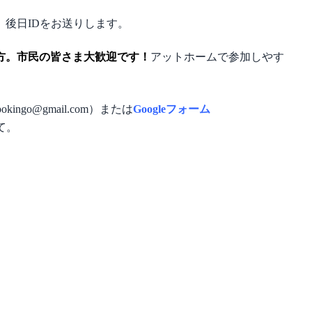
、後日IDをお送りします。
方。市民の皆さま大歓迎です！
アットホームで参加しやす
okingo@gmail.com）
または
Googleフォーム
にて。