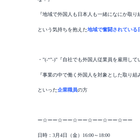
『地域で外国人も日本人も一緒になにか取り
という気持ちを抱えた
地域で奮闘されている
・”(-“”-)”『自社でも外国人従業員を雇
『事業の中で働く外国人を対象とした取り組
といった
企業職員
の方
ー☆ーー☆ーー☆ーー☆ーー☆ーー☆ーー
日時：
3月4日（金）16:00～18:00