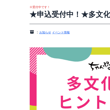
※受付中です！
★申込受付中！★多文
：
お知らせ
イベント情報