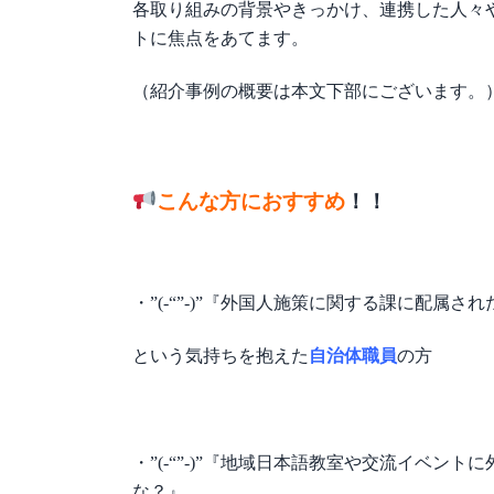
各取り組みの背景やきっかけ、連携した人々
トに焦点をあてます。
（紹介事例の概要は本文下部にございます。
こんな方におすすめ
！！
・”(-“”-)”『外国人施策に関する課に配
という気持ちを抱えた
自治体職員
の方
・”(-“”-)”『地域日本語教室や交流イベ
な？』