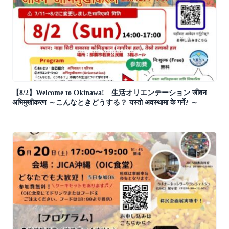
【8/2】Welcome to Okinawa! 生活オリエンテーション जीवन
अभिमुखीकरण ～こんなときどうする？ यस्तो अवस्थामा के गर्ने? ～