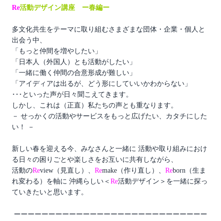
Re
活動デザイン講座 ー春編ー
多文化共生をテーマに取り組むさまざまな団体・企業・個人と
出会う中、
「もっと仲間を増やしたい」
「日本人（外国人）とも活動がしたい」
「一緒に働く仲間の合意形成が難しい」
「アイディアは出るが、どう形にしていいかわからない」
･･･といった声が日々聞こえてきます。
しかし、これは（正直）私たちの声とも重なります。
－ せっかくの活動やサービスをもっと広げたい、カタチにした
い！ －
新しい春を迎える今、みなさんと一緒に 活動や取り組みにおけ
る日々の困りごとや楽しさをお互いに共有しながら、
活動の
Re
view（見直し）、
Re
make（作り直し）、
Re
born（生ま
れ変わる）を軸に 沖縄らしい＜
Re
活動デザイン＞を一緒に探っ
ていきたいと思います。
ーーーーーーーーーーーーーーーーーーーーーーーーーーーー