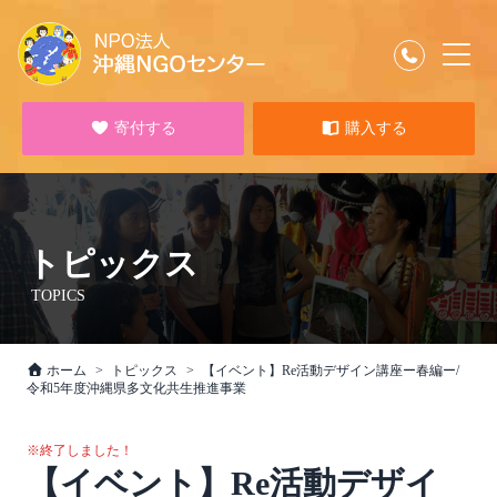
寄付する
購入する
トピックス
TOPICS
ホーム
トピックス
【イベント】Re活動デザイン講座ー春編ー/
令和5年度沖縄県多文化共生推進事業
※終了しました！
【イベント】Re活動デザイ