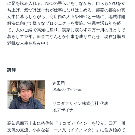
に足を踏み入れる。NPOの手伝いをしながら、自らもNPOを立
ち上げ、気づけばそれが仕事になりはじめる。那覇の都会の真
ん中に暮らしながら、商店街の人々やNPOと一緒に、地域課題
解決に向けて様々なプロジェクトを実施。沖縄生活12年を経
て、人のご縁で高知に戻り、実家に戻らず四万十川のほとりで
暮らして12年。田舎でなんとか仕事を成り立たせ、現在は順風
満帆な人生を歩み中！
講師
迫田司
-Sakoda Tsukasa-
サコダデザイン株式会社 代表
地デザイナー
高知県四万十市に移住後「サコダデザイン」を設立。四万十川
支流の支流、小さな谷「一ノ又（イチノマタ）」に住み始めて