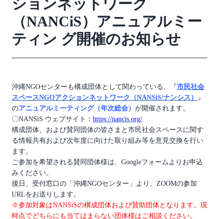
ションネットワーク
（NANCiS）アニュアルミー
ティン グ開催のお知らせ
沖縄NGOセンターも構成団体として関わっている、『
市民社会
スペースNGOアクションネットワーク（NANSiS/ナンシス）
』
の
アニュアルミーティング（年次総会）
が開催されます。
〇NANSiS ウェブサイト：
https://nancis.org/
構成団体、および賛同団体の皆さまと市民社会スペースに関す
る情報共有および次年度に向けた取り組み等を意見交換を行い
ます。
ご参加を希望される賛同団体様は、Googleフォームよりお申込
みください。
後日、受付窓口の「沖縄NGOセンター」より、ZOOMの参加
URLをお送りします。
※参加対象はNANSiSの構成団体および賛助団体となります。現
時点でどちらにも当てはまらない団体様はご相談ください。