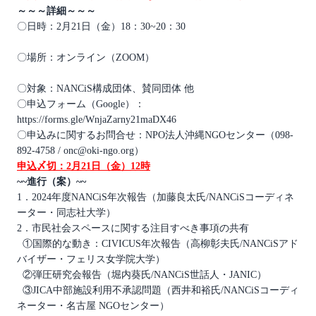
～～～詳細～～～
〇日時：2月21日（金）18：30~20：30
〇場所：オンライン（ZOOM）
〇対象：NANCiS構成団体、賛同団体 他
〇申込フォーム（Google）：
https://forms.gle/WnjaZarny21maDX46
〇申込みに関するお問合せ：NPO法人沖縄NGOセンター（098-
892-4758 / onc@oki-ngo.org）
申込〆切：2月21日（金）12時
~~進行（案）~~
1．2024年度NANCiS年次報告（加藤良太氏/NANCiSコーディネ
ーター・同志社大学）
2．市民社会スペースに関する注目すべき事項の共有
①国際的な動き：CIVICUS年次報告（高柳彰夫氏/NANCiSアド
バイザー・フェリス女学院大学）
②弾圧研究会報告（堀内葵氏/NANCiS世話人・JANIC）
③JICA中部施設利用不承認問題（西井和裕氏/NANCiSコーディ
ネーター・名古屋 NGOセンター）