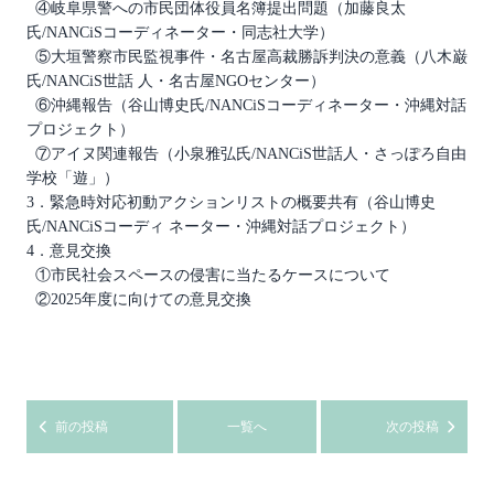
④岐阜県警への市民団体役員名簿提出問題（加藤良太
氏/NANCiSコーディネーター・同志社大学）
⑤大垣警察市民監視事件・名古屋高裁勝訴判決の意義（八木巌
氏/NANCiS世話 人・名古屋NGOセンター）
⑥沖縄報告（谷山博史氏/NANCiSコーディネーター・沖縄対話
プロジェクト）
⑦アイヌ関連報告（小泉雅弘氏/NANCiS世話人・さっぽろ自由
学校「遊」）
3．緊急時対応初動アクションリストの概要共有（谷山博史
氏/NANCiSコーディ ネーター・沖縄対話プロジェクト）
4．意見交換
①市民社会スペースの侵害に当たるケースについて
②2025年度に向けての意見交換
前の投稿
一覧へ
次の投稿