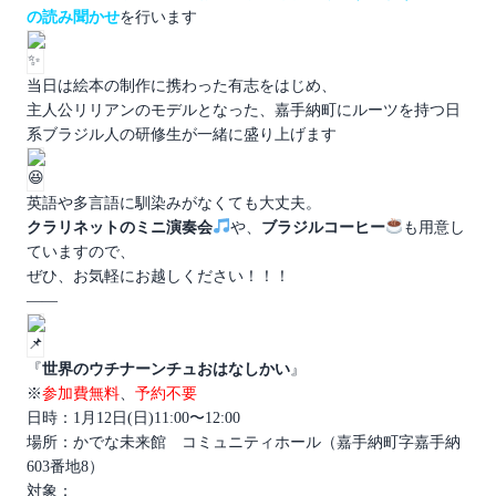
の読み聞かせ
を行います
当日は絵本の制作に携わった有志をはじめ、
主人公リリアンのモデルとなった、嘉手納町にルーツを持つ日
系ブラジル人の研修生が一緒に盛り上げます
英語や多言語に馴染みがなくても大丈夫。
クラリネットのミニ演奏会
や、
ブラジルコーヒー
も用意し
ていますので、
ぜひ、お気軽にお越しください！！！
——
『
世界のウチナーンチュおはなしかい
』
※
参加費無料
、
予約不要
日時：1月12日(日)11:00〜12:00
場所：かでな未来館 コミュニティホール（嘉手納町字嘉手納
603番地8）
対象：