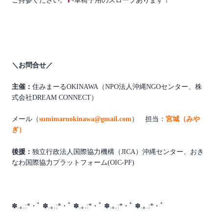
ご持参ください。
車椅子用のスロープあります！
＼お問合せ／
主催：
住みまーるOKINAWA（NPO法人沖縄NGOセンター、株
式会社DREAM CONNECT）
メール（
sumimaruokinawa@gmail.com
） 担当：
宮城（みや
ぎ）
後援：
独立行政法人国際協力機構（JICA）沖縄センター
、
おき
なわ国際協力プラットフォーム(OIC-PF)
✽.｡.:*・ﾟ ✽.｡.:*・ﾟ ✽.｡.:*・ﾟ ✽.｡.:*・ﾟ ✽.｡.:*・ﾟ