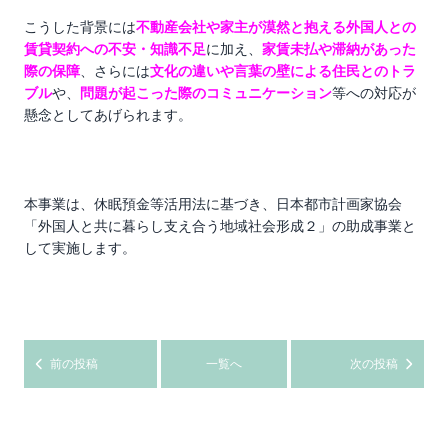
こうした背景には
不動産会社や家主が漠然と抱える外国人との
賃貸契約への不安・知識不足
に加え、
家賃未払や滞納があった
際の保障
、さらには
文化の違いや言葉の壁による住民とのトラ
ブル
や、
問題が起こった際のコミュニケーション
等への対応が
懸念としてあげられます。
本事業は、休眠預金等活用法に基づき、日本都市計画家協会
「外国人と共に暮らし支え合う地域社会形成２」
の助成事業と
して実施します。
前の投稿
一覧へ
次の投稿