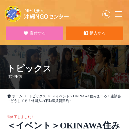
寄付する
購入する
トピックス
TOPICS
ホーム
トピックス
＜イベント＞OKINAWA住みまーる！座談会
～どうしてる？外国人の不動産賃貸契約～
※終了しました！
＜イベント＞OKINAWA住み