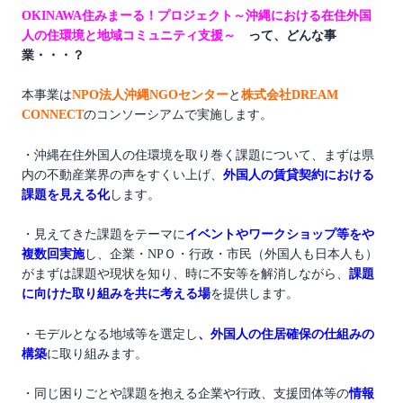
OKINAWA住みまーる！プロジェクト
～沖縄における在住外国
人の住環境と地域コミュニティ支援～
って、どんな事
業・・・？
本事業は
NPO法人沖縄NGOセンター
と
株式会社DREAM
CONNECT
のコンソーシアムで実施します。
・沖縄在住外国人の住環境を取り巻く課題について、まずは県
内の不動産業界の声をすくい上げ、
外国人の賃貸契約における
課題を見える化
します。
・見えてきた課題をテーマに
イベントやワークショップ等をや
複数回実施
し、
企業・NPＯ・行政・市民（外国人も日本人も）
がまずは課題や現状を知り、時に不安等を解消しながら、
課題
に向けた取り組みを共に考える場
を提供します。
・モデルとなる地域等を選定し
、外国人の住居確保の仕組みの
構築
に取り組みます。
・同じ困りごとや課題を抱える企業や行政、支援団体等の
情報