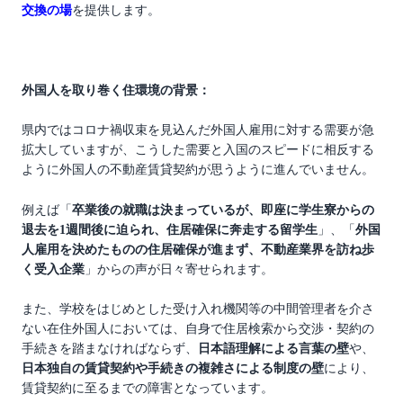
交換の場
を提供します。
外国人を取り巻く住環境の背景：
県内ではコロナ禍収束を見込んだ外国人雇用に対する需要が急
拡大していますが、こうした需要と入国のスピードに相反する
ように外国人の不動産賃貸契約が思うように進んでいません
。
例えば「
卒業後の就職は決まっているが、即座に学生寮からの
退去を1週間後に迫られ、住居確保に奔走する留学生
」、「
外国
人雇用を決めたものの住居確保が進まず、不動産業界を訪ね歩
く受入企業
」からの声が日々寄せられます。
また、学校をはじめとした受け入れ機関等の中間管理者を介さ
ない在住外国人においては、自身で住居検索から交渉・契約の
手続きを踏まなければならず、
日本語理解による言葉の壁
や、
日本独自の賃貸契約や手続きの複雑さによる制度の壁
により、
賃貸契約に至るまでの障害となっています。