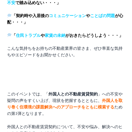
不安
で踏み込めない・・・」
「契約時や入居後の
コミュニケーション
や
ことばの問題
が心
配・・・」
「
住民トラブル
や
家賃の未納
がおきたらどうしよう・・・」
こんな気持ちをお持ちの不動産業界の皆さま、ぜひ率直な気持
ちやエピソードをお聞かせください。
このイベントでは、「
外国人との不動産賃貸契約
」への不安や
疑問の声をすくい上げ、現状を把握するとともに
、
外国人を取
り巻く住環境の課題解決へのアプローチをともに模索する
ため
の第1弾となります。
外国人との不動産賃貸契約について、不安や悩み、解決へのヒ