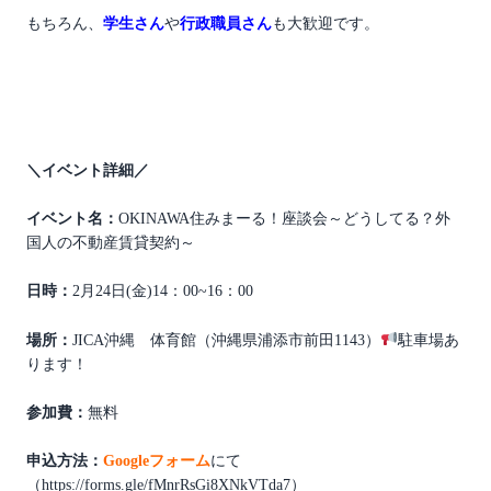
もちろん、
学生さん
や
行政職員さん
も大歓迎です。
＼イベント詳細／
イベント名：
O
KINAWA
住
みまーる！座談会
～どうしてる？外
国人の不動産賃貸契約～
日時：
2月24日(金)14：00~16：00
場所：
JICA沖縄 体育館（沖縄県浦添市前田1143）
駐車場あ
ります！
参加費：
無料
申込方法：
Googleフォーム
にて
（https://forms.gle/fMnrRsGi8XNkVTda7）