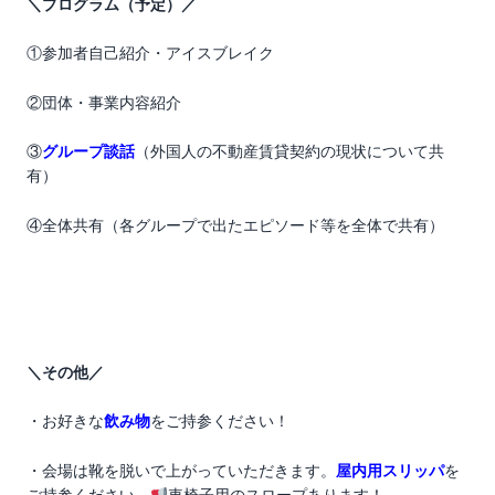
＼プログラム（予定）／
①参加者自己紹介・アイスブレイク
②団体・事業内容紹介
③
グループ談話
（外国人の不動産賃貸契約の現状について共
有）
④全体共有（各グループで出たエピソード等を全体で共有）
＼その他／
・お好きな
飲み物
をご持参ください！
・会場は靴を脱いで上がっていただきます。
屋内用ス
リッパ
を