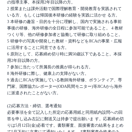
の指導主事。本採用2年目以降の方。
2 授業または課外活動で国際理解教育・開発教育を実践されて
いる方、もしくは帰国後本研修の経験を実践に活かせ る方。
3 本研修の趣旨・目的を十分に理解し、国内で実施される事前
事後の研修、海外研修の全日程に参加可能であること。 4 教材
つくり等、他の研修参加者と協働して研修に取り組めること。
5 研修中の写真や開発した教材・資料などをJICAの事業・広報
に活用することに同意できる方。
6 原則として、応募締め切り時に満50歳以下であること。本採
用2年目以降の方。
7 参加に当たって所属長の推薦が得られる方。
8 海外研修に際し、健康上の支障がない方。
9 過去にJICAが実施している教師海外研修、ボランティア、専
門家、国際協力レポーター(ODA民間モニター)等JICAから海外
に派遣されたことがない方。
(2)応募方法・締切、選考通知
必要事項を全て記入した所定の応募用紙と同用紙内設問への回
答を申し込み左記に郵送又は持参で提出願いま す。応募締め切
りは5月12日(金)必着です。書類審査、面接審査の結果をまとめ
て5月下旬に文書にて通知いたします。 *書類審査合格者のみ、