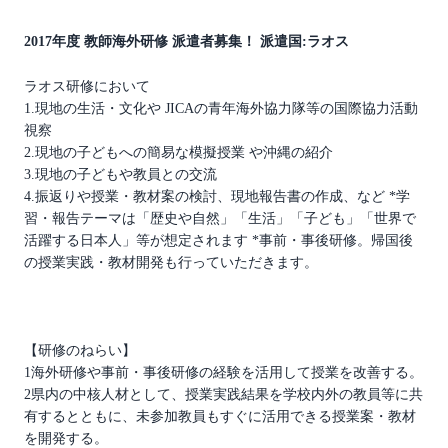
2017年度 教師海外研修 派遣者募集！ 派遣国:ラオス
ラオス研修において
1.現地の生活・文化や JICAの青年海外協力隊等の国際協力活動
視察
2.現地の子どもへの簡易な模擬授業 や沖縄の紹介
3.現地の子どもや教員との交流
4.振返りや授業・教材案の検討、現地報告書の作成、など *学
習・報告テーマは「歴史や自然」「生活」「子ども」「世界で
活躍する日本人」等が想定されます *事前・事後研修。帰国後
の授業実践・教材開発も行っていただきます。
【研修のねらい】
1海外研修や事前・事後研修の経験を活用して授業を改善する。
2県内の中核人材として、授業実践結果を学校内外の教員等に共
有するとともに、未参加教員もすぐに活用できる授業案・教材
を開発する。