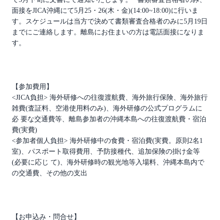
面接をJICA沖縄にて5月25・26(木・金)(14:00~18:00)に行いま
す。スケジュールは当方で決めて書類審査合格者のみに5月19日
までにご連絡します。離島にお住まいの方は電話面接になりま
す。
【参加費用】
<JICA負担> 海外研修への往復渡航費、海外旅行保険、海外旅行
雑費(査証料、空港使用料のみ)、海外研修の公式プログラムに
必 要な交通費等、離島参加者の沖縄本島への往復渡航費・宿泊
費(実費)
<参加者個人負担> 海外研修中の食費・宿泊費(実費。原則2名1
室)、パスポート取得費用、予防接種代、追加保険の掛け金等
(必要に応じ て)、海外研修時の観光地等入場料、沖縄本島内で
の交通費、その他の支出
【お申込み・問合せ】