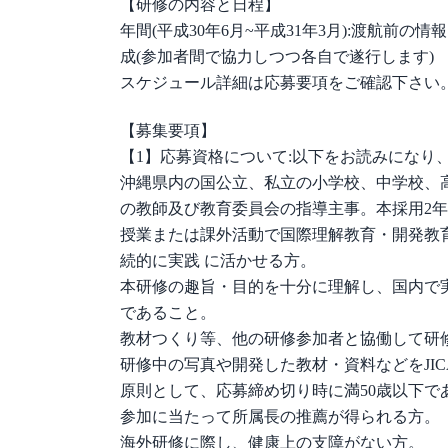
【研修の内容と日程】
年間(平成30年6月~平成31年3月):渡航前
成(参加者間で協力しつつ各自で遂行します)
スケジュール詳細は応募要項をご確認下さい
【募集要項】
【1】応募資格について:以下をお読みになり
沖縄県内の国公立、私立の小学校、中学校、
の教師及び教育委員会の指導主事。本採用2
授業または課外活動で国際理解教育・開発教
続的に実践 に活かせる方。
本研修の趣旨・目的を十分に理解し、国内で
であること。
教材つくり等、他の研修参加者と協働して研
研修中の写真や開発した教材・資料などをJI
原則として、応募締め切り時に満50歳以下で
参加に当たって所属長の推薦が得られる方。
海外研修に際し、健康上の支障がない方。