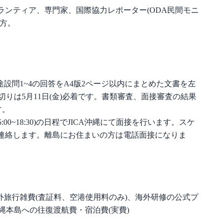
ボランティア、専門家、国際協力レポーター(ODA民間モニ
い方。
設問1~4の回答をA4版2ページ以内にまとめた文書を左
りは5月11日(金)必着です。書類審査、面接審査の結果
す。
5:00~18:30)の日程でJICA沖縄にて面接を行います。スケ
にご連絡します。離島にお住まいの方は電話面接になりま
旅行雑費(査証料、空港使用料のみ)、海外研修の公式プ
縄本島への往復渡航費・宿泊費(実費)