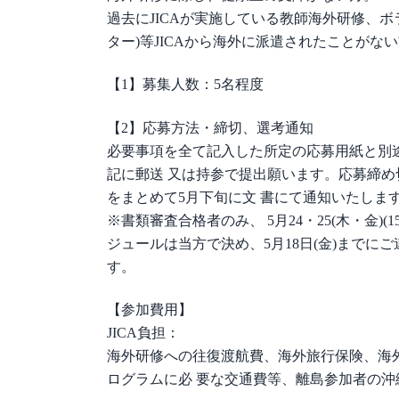
過去にJICAが実施している教師海外研修、
ター)等JICAから海外に派遣されたことがな
【1】募集人数：5名程度
【2】応募方法・締切、選考通知
必要事項を全て記入した所定の応募用紙と別途
記に郵送 又は持参で提出願います。応募締め切
をまとめて5月下旬に文 書にて通知いたしま
※書類審査合格者のみ、 5月24・25(木・金)(1
ジュールは当方で決め、5月18日(金)まで
す。
【参加費用】
JICA負担：
海外研修への往復渡航費、海外旅行保険、海外
ログラムに必 要な交通費等、離島参加者の沖