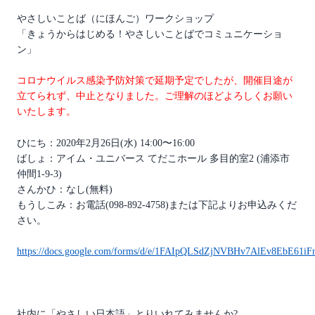
やさしいことば（にほんご）ワークショップ
「きょうからはじめる！やさしいことばでコミュニケーショ
ン」
コロナウイルス感染予防対策で延期予定でしたが、開催目途が
立てられず、中止となりました。ご理解のほどよろしくお願い
いたします。
ひにち：2020年2月26日(水) 14:00〜16:00
ばしょ：アイム・ユニバース てだこホール 多目的室2 (浦添市
仲間1-9-3)
さんかひ：なし(無料)
もうしこみ：お電話(098-892-4758)または下記よりお申込みくだ
さい。
https://docs.google.com/forms/d/e/1FAIpQLSdZjNVBHv7AlEv8EbE61
社内に「やさしい日本語」とりいれてみませんか?