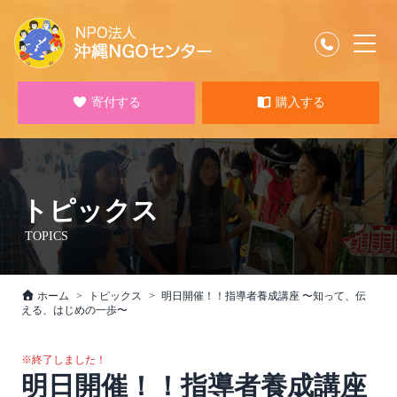
寄付する
購入する
トピックス
TOPICS
ホーム
トピックス
明日開催！！指導者養成講座 〜知って、伝
える、はじめの一歩〜
※終了しました！
明日開催！！指導者養成講座