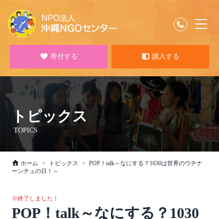
寄付する
購入する
トピックス
TOPICS
ホーム
トピックス
POP！talk～なにする？1030は世界のウチナ
ーンチュの日！～
※終了しました！
POP！talk～なにする？1030