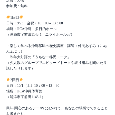
定員：30名
参加費：無料
1回目
日時：9/23（金祝）10：00～13：00
場所：JICA沖縄 多目的ホール
（浦添市字前田1143-1 ニライホール3F）
・楽しく学べる沖縄移民の歴史講座 講師：仲間あずみ（にぬ
ふぁぶし）
・昨年大好評の「うちなー移民トーク」
（少人数のグループでエピソードトークや取り組みを聞いたり
話したりします）
2回目
日時：10/1（土）10：00～12：30
場所：JICA沖縄体育館
（浦添市字前田1143-1）
興味/関心のあるテーマに分かれて、あなたの場所でできること
を考えたり、