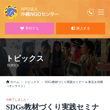
寄付する
購入する
トピックス
TOPICS
ホーム
トピックス
SDGs教材づくり実践セミナー in 東北＆沖縄
（オンライン）
※終了しました！
SDGs教材づくり実践セミナ