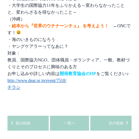
・大学生の国際協力11年をふりかえる～変わらなかったこと
と、変わらざるを得なかったこと～
（沖縄）
・
絵本から『世界のウチナーンチュ』 を考えよう！
←ONCで
す！
・海のいきものになろう
・ヤングケアラーってなあに？
対象：
教員、国際協力NGO、団体職員・ボランティア、一般。教材づ
くりとそのプロセスに興味のある方
お申し込みや詳しい内容は
開発教育協会のHP
をご覧ください♪
http://www.dear.or.jp/event/7518/
チラシ
前の投稿
一覧へ
次の投稿