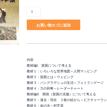
貧
困
と
お買い物カゴに追加
開
発
豊
か
さ
へ
内容
の
教材編I 貧困について考える
エ
教材１：いろいろな世界地図～人間マッピング
ン
教材２：貧困とは～ウェビング
パ
教材３：バングラデシュの生活～フォトランゲージ
ワ
教材４：力の剥奪～レーダーチャート
ー
教材編II 開発（貧困の克服）について考える
メ
教材５：過去・現在 ２枚の絵から～ピクチャーラン
ン
教材６：命の水～村芝居
ト