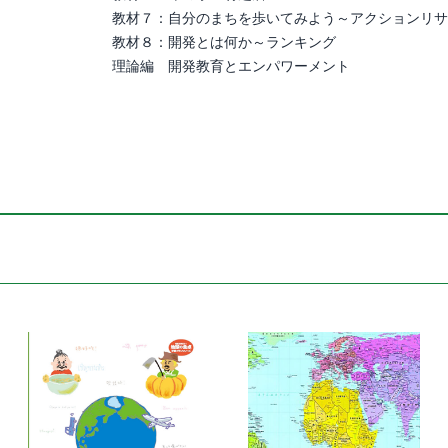
教材７：自分のまちを歩いてみよう～アクションリサ
個
教材８：開発とは何か～ランキング
理論編 開発教育とエンパワーメント