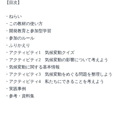
【目次】
テ
ィ
・ねらい
ビ
・この教材の使い方
テ
・開発教育と参加型学習
ィ
・参加のルール
集
・ふりかえり
3
個
・アクティビティ1 気候変動クイズ
・アクティビティ2 気候変動の影響について考えよう
・気候変動に関する基本情報
・アクティビティ3 気候変動をめぐる問題を整理しよう
・アクティビティ4 私たちにできることを考えよう
・実践事例
・参考・資料集