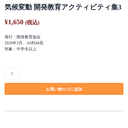
気候変動 開発教育アクティビティ集3
¥
1,650
(税込)
発行：開発教育協会
2020年3月、A4判44頁
対象：中学生以上
気
候
変
お買い物カゴに追加
動
開
発
教
育
ア
ク