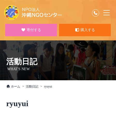
寄付する
購入する
活動日記
WHAT'S NEW
ホーム
活動日記
ryuyui
ryuyui