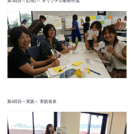
第3回目～応用2～ オリジナル教材作成
第4回目～実践～ 実践発表