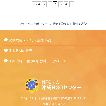
2 / 4
«
1
2
3
4
»
プライバシーポリシー
特定商取引法に基づく表記
民族衣装レンタル(会員限定)
学習教材の販売
国際理解・開発教育 教材データベース
〒901-2211 沖縄県宜野湾市宜野湾3-23-52 1F
Tel.098-892-4758