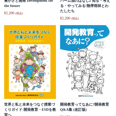
パーム油のはなし2 知る・考え
豊かさと開発 Development for
る・やってみる!熱帯雨林とわ
the future
たしたち
¥
2,200
(税込)
¥
2,200
(税込)
世界と私と未来をつなぐ授業づ
開発教育ってなあに?開発教育
くりガイド-開発教育・ESDを教
Q&A集 (改訂版)
室へ