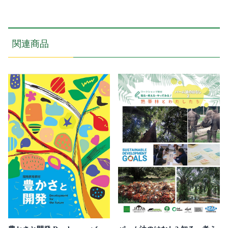
域
の
パ
ー
関連商品
ト
ナ
ー
シ
ッ
プ
事
例
集
個