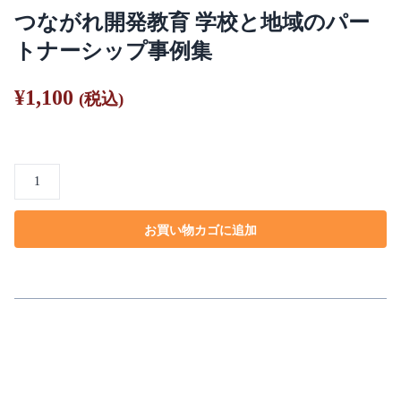
つながれ開発教育 学校と地域のパー
トナーシップ事例集
¥
1,100
(税込)
つ
な
が
お買い物カゴに追加
れ
開
発
教
育
学
校
と
地