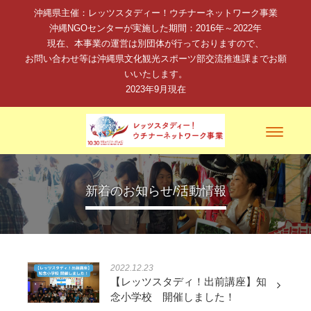
沖縄県主催：レッツスタディー！ウチナーネットワーク事業
沖縄NGOセンターが実施した期間：2016年～2022年
現在、本事業の運営は別団体が行っておりますので、
お問い合わせ等は沖縄県文化観光スポーツ部交流推進課までお願
いいたします。
2023年9月現在
Toggle
navigati
新着のお知らせ/活動情報
2022.12.23
【レッツスタディ！出前講座】知
念小学校 開催しました！