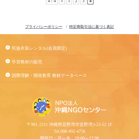
4 / 4
«
1
2
3
4
プライバシーポリシー
特定商取引法に基づく表記
民族衣装レンタル(会員限定)
学習教材の販売
国際理解・開発教育 教材データベース
〒901-2211 沖縄県宜野湾市宜野湾3-23-52 1F
Tel.098-892-4758
開所日：月～金 10:00～17:00