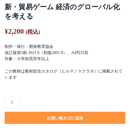
新・貿易ゲーム 経済のグローバル化
を考える
¥
2,200
(税込)
制作・発行：開発教育協会
改訂版第5刷 2021.6（初版2001.8）、A4判32頁
対象：小学校高学年以上
この教材は教材総合カタログ（ヒルマ／スクラボ）に掲載されて
います
新・
貿
易
お買い物カゴに追加
ゲ
ー