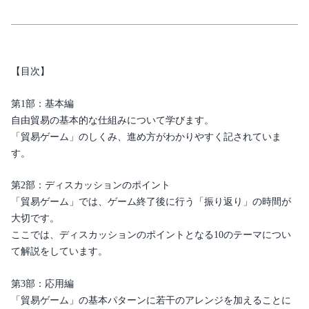
ム
経
済
の
グ
【目次】
ロ
ー
第1部：基本編
バ
自由貿易の基本的な仕組みについて学びます。
ル
「貿易ゲーム」のしくみ、進め方がわかりやすく記されていま
化
す。
を
考
第2部：ディスカッションのポイント
え
る
「貿易ゲーム」では、ゲーム終了後に行う「振り返り」の時間が
個
大切です。
ここでは、ディスカッションのポイントとなる10のテーマについ
て解説をしています。
第3部：応用編
「貿易ゲーム」の基本パターンに若干のアレンジを加えることに