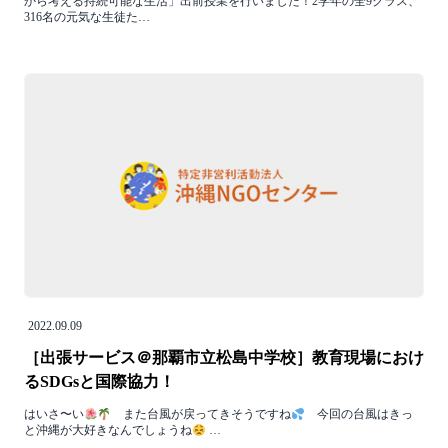
から考える持続可能な生活」出前授業を行いました！2学年の全9クラス、
316名の元気な生徒た…
2022.09.09
［出張サービス＠那覇市立松島中学校］教育現場におけ
るSDGsと国際協力！
はいさ〜い
また台風が戻ってきそうですね
今回の台風はきっ
と沖縄が大好きなんでしょうね
…