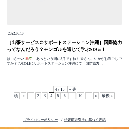
2022.08.13
［出張サービス＠サポートステーション沖縄］国際協力
ってなんだろう？モンゴルを通じて学ぶSDGs！
はいさ〜い
あっという間に8月ですね！ 皆さん、いかがお過ごしで
すか？ 7月25日にサポートステーション沖縄にて「国際協力…
4 / 15
« 先
頭
«
...
2
3
4
5
6
...
10
...
»
最後 »
プライバシーポリシー
特定商取引法に基づく表記