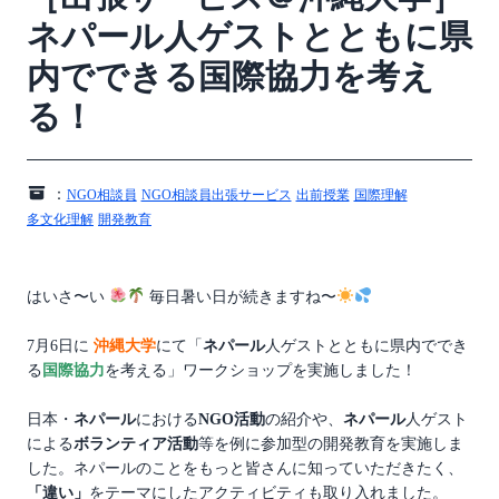
ネパール人ゲストとともに県
内でできる国際協力を考え
る！
：
NGO相談員
NGO相談員出張サービス
出前授業
国際理解
多文化理解
開発教育
はいさ〜い
毎日暑い日が続きますね〜
7月6日に
沖縄大学
にて「
ネパール
人ゲストとともに県内ででき
る
国際協力
を考える」ワークショップを実施しました！
日本・
ネパール
における
NGO活動
の紹介や、
ネパール
人ゲスト
による
ボランティア活動
等を例に参加型の開発教育を実施しま
した。ネパールのことをもっと皆さんに知っていただきたく、
「違い」
をテーマにしたアクティビティも取り入れました。