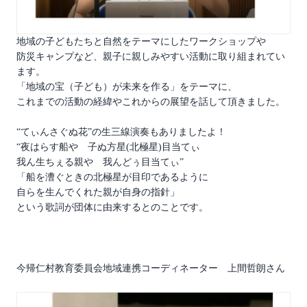
地域の子どもたちと自然をテーマにしたワークショップや
防災キャンプなど、親子に親しみやすい活動に取り組まれてい
ます。
「地域の宝（子ども）が未来を作る」をテーマに、
これまでの活動の経緯やこれからの展望を話して頂きました。
“てぃんさぐぬ花”の生三線演奏もありましたよ！
“夜はらす船や 子ぬ方星(北極星)目当てぃ
我ん生ちぇる親や 我んどぅ目当てぃ”
「船を漕ぐときの北極星が目印であるように
自らを生んでくれた親が自身の指針」
という歌詞が団体に由来するとのことです。
今帰仁村教育委員会地域連携コーディネーター 上間哲朗さん