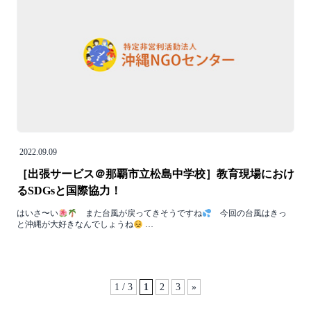
2022.09.09
［出張サービス＠那覇市立松島中学校］教育現場におけ
るSDGsと国際協力！
はいさ〜い
また台風が戻ってきそうですね
今回の台風はきっ
と沖縄が大好きなんでしょうね
…
1 / 3
1
2
3
»