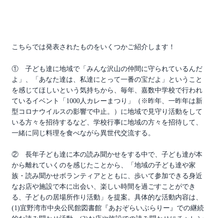
こちらでは発表されたものをいくつかご紹介します！
① 子ども達に地域で「みんな沢山の仲間に守られているんだ
よ」、「あなた達は、私達にとって一番の宝だよ」ということ
を感じてほしいという気持ちから、毎年、嘉数中学校で行われ
ているイベント「1000人カレーまつり」（※昨年、一昨年は新
型コロナウイルスの影響で中止。）に地域で見守り活動をして
いる方々を招待するなど、学校行事に地域の方々を招待して、
一緒に同じ料理を食べながら異世代交流する。
② 長年子ども達に本の読み聞かせをする中で、子ども達が本
から離れていくのを感じたことから、「地域の子ども達や家
族・読み聞かせボランティアとともに、歩いて参加できる身近
なお店や施設で本に出会い、楽しい時間を過ごすことができ
る、子どもの居場所作り活動」を提案。具体的な活動内容は、
(1)宜野湾市中央公民館図書館『あおぞらいぶらりー』での継続