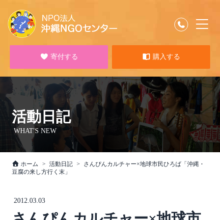
寄付する
購入する
活動日記
WHAT'S NEW
ホーム
活動日記
さんぴんカルチャー×地球市民ひろば「沖縄・
豆腐の来し方行く末」
2012.03.03
さんぴんカルチャー×地球市