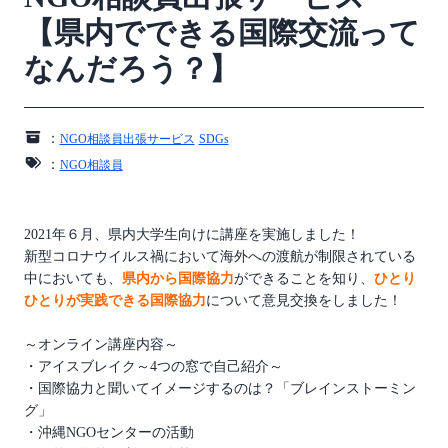
【県内でできる国際交流って
なんだろう？】
：
NGO相談員出張サービス
SDGs
：
NGO相談員
2021年６月、県内大学生向けに講座を実施しました！
新型コロナウイルス禍において海外への渡航が制限されている
中においても、
県内から国際協力
ができることを知り、
ひとり
ひとりが実践できる国際協力
について意見交換をしました！
～オンライン講座内容～
・アイスブレイク～4つの窓で自己紹介～
・国際協力と聞いてイメージするのは？「ブレインストーミン
グ」
・沖縄NGOセンターの活動