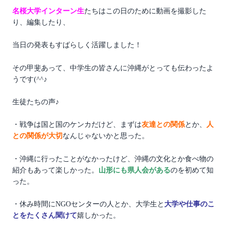
名桜大学インターン生
たちはこの日のために動画を撮影した
り、編集したり、
当日の発表もすばらしく活躍しました！
その甲斐あって、中学生の皆さんに沖縄がとっても伝わったよ
うです(^^♪
生徒たちの声♪
・戦争は国と国のケンカだけど、まずは
友達との関係
とか、
人
との関係が大切
なんじゃないかと思った。
・沖縄に行ったことがなかったけど、沖縄の文化とか食べ物の
紹介もあって楽しかった。
山形にも県人会がある
のを初めて知
った。
・休み時間にNGOセンターの人とか、大学生と
大学や仕事のこ
とをたくさん聞けて
嬉しかった。