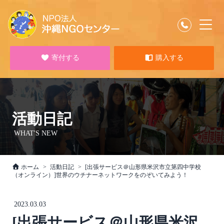
寄付する
購入する
活動日記
WHAT'S NEW
ホーム
活動日記
[出張サービス＠山形県米沢市立第四中学校
（オンライン）]世界のウチナーネットワークをのぞいてみよう！
2023.03.03
[出張サービス＠山形県米沢