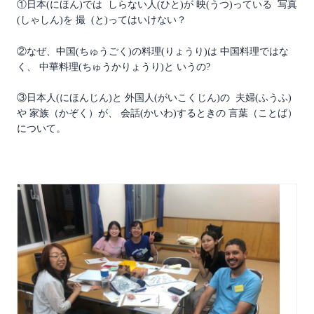
①日本(にほん)では しらない人(ひと)が 映(うつ)っている 写真
(しゃしん)を 撮 (と)ってはいけない？
②なぜ、中国(ちゅうごく)の料理(りょうり)は 中国料理ではな
く、 中華料理(ちゅうかりょうり)と いうの?
③日本人(にほんじん)と 外国人(がいこくじん)の 夫婦(ふうふ)
や 家族（かぞく）が、 会話(かいわ)するときの 言葉（ことば）
について。