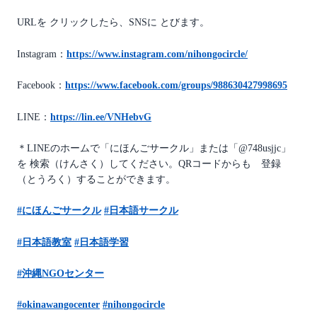
URLを クリックしたら、SNSに とびます。
Instagram：
https://www.instagram.com/nihongocircle/
Facebook：
https://www.facebook.com/groups/988630427998695
LINE：
https://lin.ee/VNHebvG
＊LINEのホームで「にほんごサークル」または「@748usjjc」
を 検索（けんさく）してください。QRコードからも 登録
（とうろく）することができます。
#
にほんごサークル
#
日本語サークル
#
日本語教室
#
日本語学習
#
沖縄
NGO
センター
#okinawangocenter
#nihongocircle