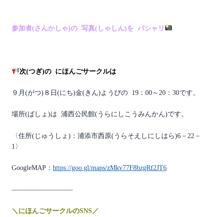
参加者(さんかしゃ)の 写真(しゃしん)を パシャリ
次(つぎ)の にほんごサークルは
９月(がつ)８日(にち)金(きん)ようびの 19：00～20：30です。
場所(ばしょ)は 浦西公民館(うらにしこうみんかん)です。
〈住所(じゅうしょ)：浦添市西原(うらそえしにしはら)6－22－
1〉
GoogleMAP：
https://goo.gl/maps/zMkv77F8bzgRf2JT6
—————————
＼にほんごサークルのSNS／