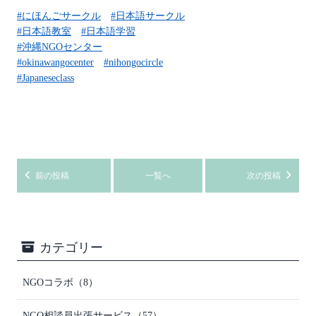
#にほんごサークル
#日本語サークル
#日本語教室
#日本語学習
#沖縄NGOセンター
#okinawangocenter
#nihongocircle
#Japaneseclass
前の投稿
一覧へ
次の投稿
カテゴリー
NGOコラボ
（8）
NGO相談員出張サービス
（57）