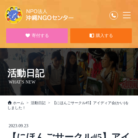
寄付する
購入する
活動日記
WHAT'S NEW
ホーム
活動日記
【にほんごサークル#5】アイディア会(かい)を
しました！
2023.09.23
【にほんごサークル#5】アイ