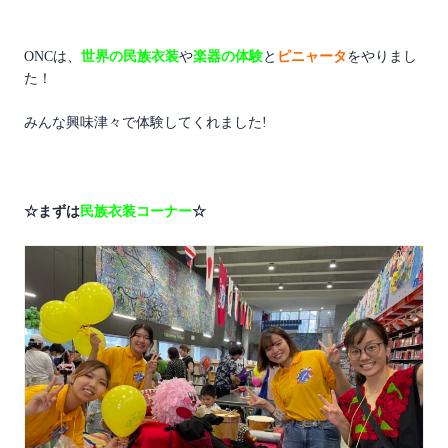
ONCは、
世界の民族衣装
や
楽器の体験
と
ピニャータ
をやりまし
た！
みんな興味津々で体験してくれました!
☆まずは
民族衣装コーナー
☆