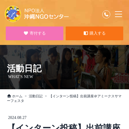
寄付する
購入する
活動日記
WHAT'S NEW
ホーム
活動日記
【インターン投稿】出前講座＠アミークスサマ
ーフェスタ
2024.08.27
【インターン投稿】出前講座