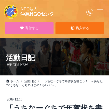
寄付する
購入する
活動日記
WHAT'S NEW
ホーム
活動日記
「うちなーぐちで年賀状を書こう！ ～あなた
の“うちなーぐち力はどのくらい？”～」
2009.12.18
「うちなーぐちで年賀状を書