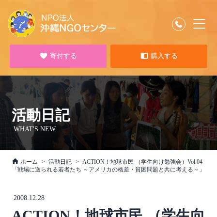
寄付する
購入する
活動日記
WHAT'S NEW
ホーム
活動日記
ACTION！地球市民 （学生向け勉強会）Vol.04
「戦場に送られる若者たち ～アメリカの格差・貧困問題と共に考える～」
2008.12.28
ACTION！地球市民 （学生向