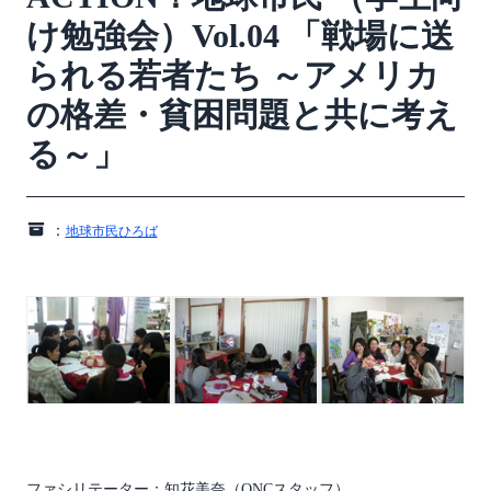
け勉強会）Vol.04 「戦場に送
られる若者たち ～アメリカ
の格差・貧困問題と共に考え
る～」
：
地球市民ひろば
ファシリテーター：知花美奈（ONCスタッフ）