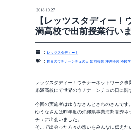
2018.10.27
【レッツスタディー！
満高校で出前授業行い
：
レッツスタディー！
：
世界のウチナーンチュの日
出前授業
沖縄移民
移民学
レッツスタディー！ウチナーネットワーク事
糸満高校にて世界のウチナーンチュの日に関
今回の実施者はゆうなさんとさわのさんです
ゆうなさんは昨年度の沖縄県事業海邦養秀ネ
チュに出会いました。
そこで出会った方々の想いをみんなに伝えた